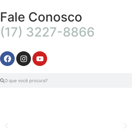
Fale Conosco
(17) 3227-8866
HEMO RED POWER
O campeão do seu Equino